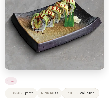
Sıcak
5 parça
39
Maki Sushi
PORSIYON
MENÜ NO
KATEGORI