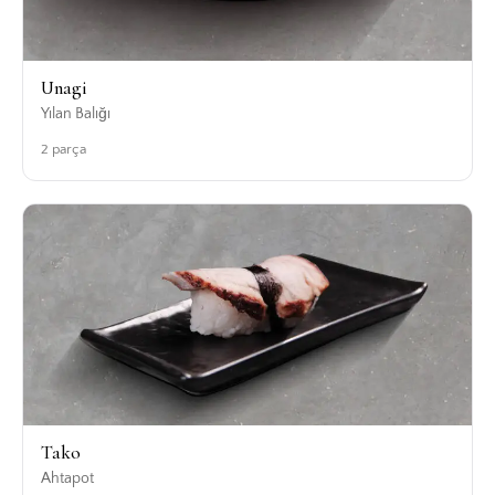
Unagi
Yılan Balığı
2 parça
Tako
Ahtapot