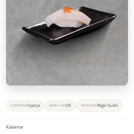
1 parça
135
Nigiri Sushi
PORSIYON
MENÜ NO
KATEGORI
Kalamar