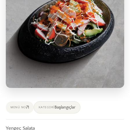
71
Başlangıçlar
MENÜ NO
KATEGORI
Yengeç Salata