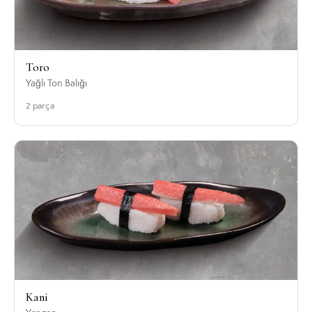
Toro
Yağlı Ton Balığı
2 parça
Kani