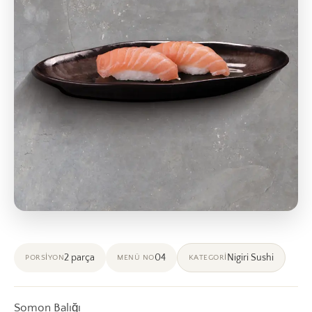
2 parça
04
Nigiri Sushi
PORSIYON
MENÜ NO
KATEGORI
Somon Balığı