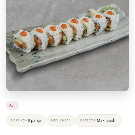
Acılı
8 parça
17
Maki Sushi
PORSIYON
MENÜ NO
KATEGORI