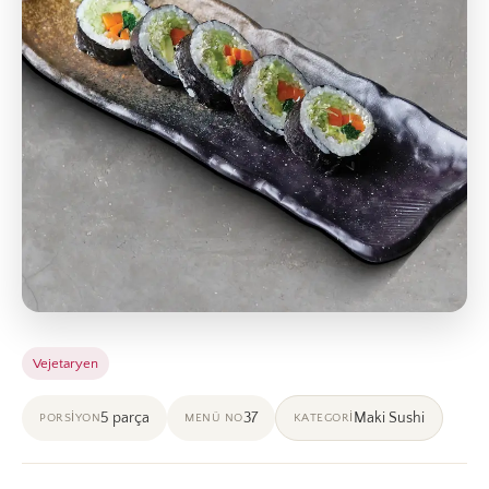
Vejetaryen
5 parça
37
Maki Sushi
PORSIYON
MENÜ NO
KATEGORI