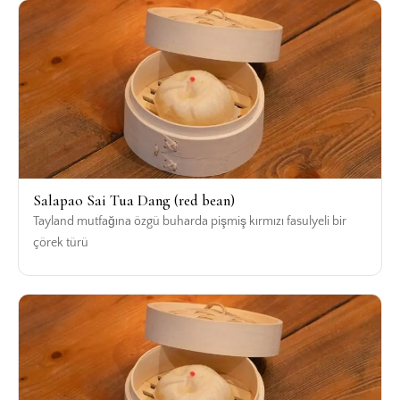
Salapao Sai Tua Dang (red bean)
Tayland mutfağına özgü buharda pişmiş kırmızı fasulyeli bir
çörek türü