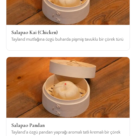
Salapao Kai (Chicken)
Tayland mutfağına özgü buharda pişmiş tavuklu bir çörek türü
Salapao Pandan
Tayland'a özgü pandan yaprağı aromalı tatlı kremalı bir çörek