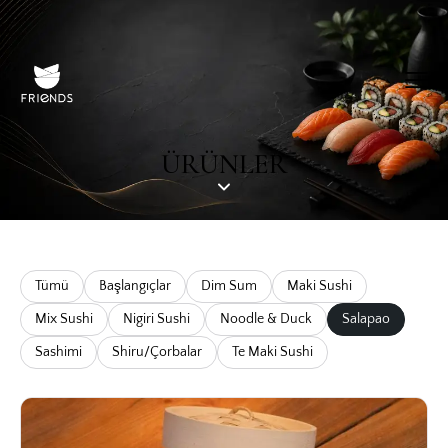
ÜRÜNLER
Tümü
Başlangıçlar
Dim Sum
Maki Sushi
Mix Sushi
Nigiri Sushi
Noodle & Duck
Salapao
Sashimi
Shiru/Çorbalar
Te Maki Sushi