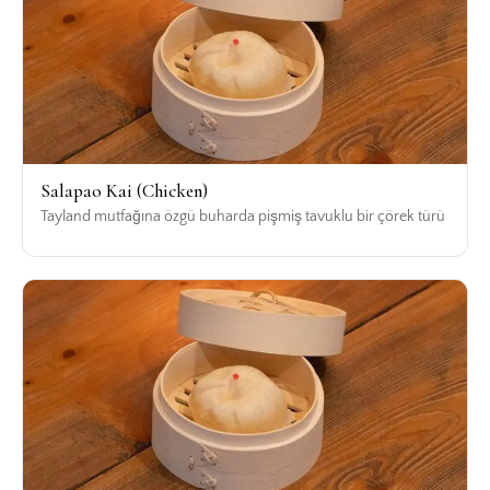
Salapao Kai (Chicken)
Tayland mutfağına özgü buharda pişmiş tavuklu bir çörek türü